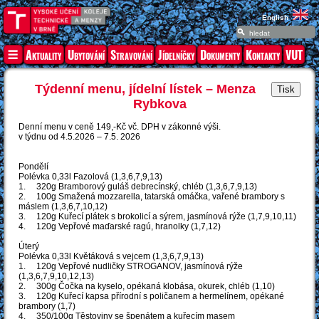
English
Aktuality
Ubytování
Stravování
Jídelníčky
Dokumenty
Kontakty
VUT
Týdenní menu, jídelní lístek – Menza
Rybkova
Denní menu v ceně 149,-Kč vč. DPH v zákonné výši.
v týdnu od 4.5.2026 – 7.5. 2026
Pondělí
Polévka 0,33l Fazolová (1,3,6,7,9,13)
1. 320g Bramborový guláš debrecínský, chléb (1,3,6,7,9,13)
2. 100g Smažená mozzarella, tatarská omáčka, vařené brambory s
máslem (1,3,6,7,10,12)
3. 120g Kuřecí plátek s brokolicí a sýrem, jasmínová rýže (1,7,9,10,11)
4. 120g Vepřové maďarské ragú, hranolky (1,7,12)
Úterý
Polévka 0,33l Květáková s vejcem (1,3,6,7,9,13)
1. 120g Vepřové nudličky STROGANOV, jasmínová rýže
(1,3,6,7,9,10,12,13)
2. 300g Čočka na kyselo, opékaná klobása, okurek, chléb (1,10)
3. 120g Kuřecí kapsa přírodní s poličanem a hermelínem, opékané
brambory (1,7)
4. 350/100g Těstoviny se špenátem a kuřecím masem