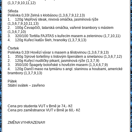
(1,3,7,9,10,11,12)
Středa
Polévka 0,33l Zelná s klobásou (1,3,6,7,9,12,13)
1. 120g Vepřový steak, nivová omáčka, jasmínová rýže
(1,3,6,7,9,10,11,13)
2. 100g Čevapčiči, tatarská omáčka, vařené brambory s máslem
(1,3,6,7,10)
3. 320/100 Tortilla FAJITAS s kuřecím masem a zeleninou (1,7,10,11)
4. 120g Kuřecí katův šleh, hranolky (1,3,7,9,13)
Čtvrtek
Polévka 0,33l Hovězí vývar s masem a těstovinou (1,3,6,7,9,13)
1. 350g Sýrové tortelliny s listovým špenátem a smetanou (1,3,6,7,12)
2. 120g Kuřecí nudličky pikant, jasmínová rýže (1,3,7,9)
3. 350/100 Špagety boloňské s hovězím masem (1,3,4,6,7,9)
4. 120g Dančí maso na tymiánu s angl. slaninou a houbami, americké
brambory (1,3,7,9,13)
Pátek
Státní svátek – zavřeno
Cena pro studenta VUT v Brně je 74,- Kč
Cena pro zaměstnance VUT v Brně je 60,- Kč
ZMĚNA VYHRAZENA!!!