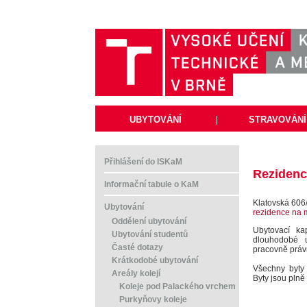
UBYTOVÁNÍ
|
STRAVOVÁNÍ
Přihlášení do ISKaM
Reziden
Informační tabule o KaM
Klatovská 606
Ubytování
rezidence na
Oddělení ubytování
Ubytovací ka
Ubytování studentů
dlouhodobé 
Časté dotazy
pracovně práv
Krátkodobé ubytování
Všechny byty
Areály kolejí
Byty jsou plně
Koleje pod Palackého vrchem
Purkyňovy koleje