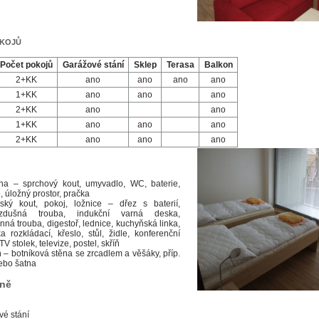
kojů
Počet pokojů
Garážové stání
Sklep
Terasa
Balkon
2+KK
ano
ano
ano
ano
1+KK
ano
ano
ano
2+KK
ano
ano
1+KK
ano
ano
ano
2+KK
ano
ano
ano
na – sprchový kout, umyvadlo, WC, baterie,
, úložný prostor, pračka
ský kout, pokoj, ložnice – dřez s baterií,
vzdušná trouba, indukční varná deska,
nná trouba, digestoř, lednice, kuchyňská linka,
a rozkládací, křeslo, stůl, židle, konferenční
 TV stolek, televize, postel, skříň
 – botníková stěna se zrcadlem a věšáky, příp.
nebo šatna
eně
vé stání