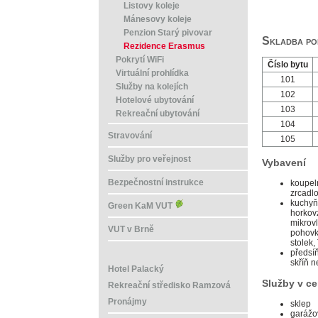
Listovy koleje
Mánesovy koleje
Penzion Starý pivovar
Skladba po
Rezidence Erasmus
Pokrytí WiFi
Číslo bytu
Virtuální prohlídka
101
Služby na kolejích
102
Hotelové ubytování
103
Rekreační ubytování
104
Stravování
105
Služby pro veřejnost
Vybavení
Bezpečnostní instrukce
koupel
zrcadlo
kuchyň
Green KaM VUT
horko
mikrovl
VUT v Brně
pohovk
stolek,
předsíň
skříň 
Hotel Palacký
Služby v c
Rekreační středisko Ramzová
Pronájmy
sklep
garážo