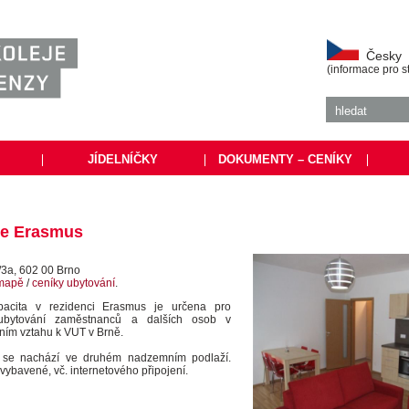
Česky
(informace pro s
|
JÍDELNÍČKY
|
DOKUMENTY – CENÍKY
|
ce Erasmus
/3a, 602 00 Brno
 mapě
/
ceníky ubytování
.
pacita v rezidenci Erasmus je určena pro
ubytování zaměstnanců a dalších osob v
ním vztahu k VUT v Brně.
 se nachází ve druhém nadzemním podlaží.
 vybavené, vč. internetového připojení.