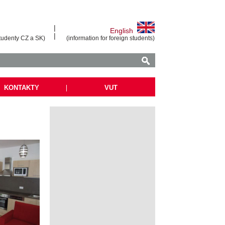
|
English
|
tudenty CZ a SK)
(information for foreign students)
KONTAKTY
|
VUT