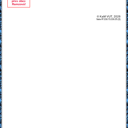
přes obec
Ramzová!
© KaM VUT, 2026
Vaše IP:216.73.216.25 (0)