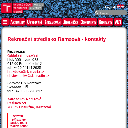
English
Aktuality
Ubytování
Stravování
Jídelníčky
Dokumenty
Kontakty
VUT
Rekreační středisko Ramzová - kontakty
Rezervace
Oddělení ubytování
blok A06, dveře 028
612 00 Brno, Kolejní 2
tel.: +420 54114 2935
brazdova@skm.vutbr.cz
ubytovatelky@skm.vutbr.cz
Správce RS Ramzová
Svoboda Jiří
tel.: +420 605 726 897
Adresa RS Ramzová:
Petříkov 59
788 25 Ostružná, Ramzová
POZOR -
příjezd do
areálu RS je
možný pouze