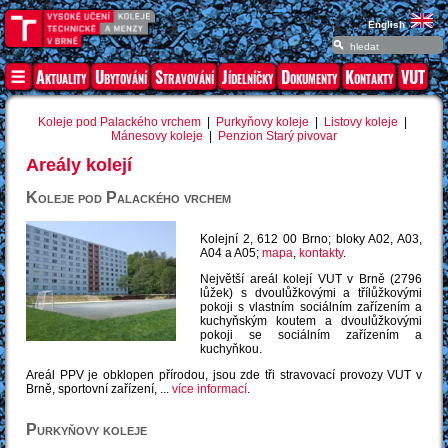
English
Aktuality
Ubytování
Stravování
Jídelníčky
Dokumenty
Kontakty
VUT
Koleje pod Palackého vrchem
|
Purkyňovy koleje
|
Listovy koleje
|
Mánesovy koleje
|
Penzion Starý pivovar
Areály kolejí
Koleje pod Palackého vrchem
Kolejní 2, 612 00 Brno; bloky A02, A03,
A04 a A05;
mapa
,
kontakty
.
Největší areál kolejí VUT v Brně (2796
lůžek) s dvoulůžkovými a třílůžkovými
pokoji s vlastním sociálním zařízením a
kuchyňským koutem a dvoulůžkovými
pokoji se sociálním zařízením a
kuchyňkou.
Areál PPV je obklopen přírodou, jsou zde tři stravovací provozy VUT v
Brně, sportovní zařízení, ...
více informací
.
Purkyňovy koleje