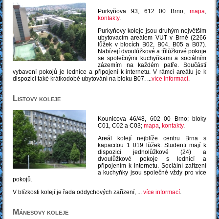
Purkyňova 93, 612 00 Brno,
mapa
,
kontakty
.
Purkyňovy koleje jsou druhým největším
ubytovacím areálem VUT v Brně (2266
lůžek v blocích B02, B04, B05 a B07).
Nabízejí dvoulůžkové a třílůžkové pokoje
se společnými kuchyňkami a sociálním
zázemím na každém patře. Součástí
vybavení pokojů je lednice a připojení k internetu. V rámci areálu je k
dispozici také krátkodobé ubytování na bloku B07. ...
více informací
.
Listovy koleje
Kounicova 46/48, 602 00 Brno; bloky
C01, C02 a C03;
mapa
,
kontakty
.
Areál kolejí nejblíže centru Brna s
kapacitou 1 019 lůžek. Studenti mají k
dispozici jednolůžkové (24) a
dvoulůžkové pokoje s lednicí a
připojením k internetu. Sociální zařízení
a kuchyňky jsou společné vždy pro více
pokojů.
V blízkosti kolejí je řada oddychových zařízení, ...
více informací
.
Mánesovy koleje