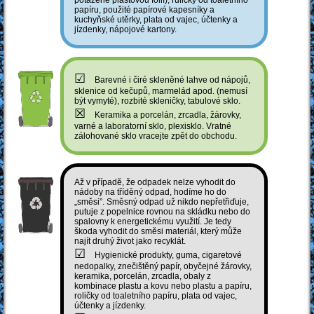
papíru, použité papírové kapesníky a
kuchyňské utěrky, plata od vajec, účtenky a
jízdenky, nápojové kartony.
☑
Barevné i čiré skleněné lahve od nápojů,
sklenice od kečupů, marmelád apod. (nemusí
být vymyté), rozbité skleničky, tabulové sklo.
☒
Keramika a porcelán, zrcadla, žárovky,
varné a laboratorní sklo, plexisklo. Vratné
zálohované sklo vracejte zpět do obchodu.
Až v případě, že odpadek nelze vyhodit do
nádoby na tříděný odpad, hodíme ho do
„směsi”. Směsný odpad už nikdo nepřetřiďuje,
putuje z popelnice rovnou na skládku nebo do
spalovny k energetickému využití. Je tedy
škoda vyhodit do směsi materiál, který může
najít druhý život jako recyklát.
☑
Hygienické produkty, guma, cigaretové
nedopalky, znečištěný papír, obyčejné žárovky,
keramika, porcelán, zrcadla, obaly z
kombinace plastu a kovu nebo plastu a papíru,
roličky od toaletního papíru, plata od vajec,
účtenky a jízdenky.