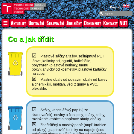
English
Aktuality
Ubytování
Stravování
Jídelníčky
Dokumenty
Kontakty
VUT
Co a jak třídit
☑
Plastové sáčky a tašky, sešlápnuté PET
láhve, kelímky od jogurtů, balicí fólie,
polystyren (plastové kelímky, menu
boxy),lahvičky od kosmetiky, plastové kartáčky
na zuby.
☒
Mastné obaly od potravin, obaly od barev
a chemikálií, molitan, věci z gumy a PVC,
plexisklo.
☑
Sešity, kancelářský papír (i ze
skartovaček), noviny a časopisy, letáky, knihy,
rozložené krabice a papírové obaly, obálky.
☒
Znečištěný a mastný papír (např. krabice
od pizzy), „papírové” kelímky na nápoje (jsou
potažené plastovou fólií), ruličky od toaletního