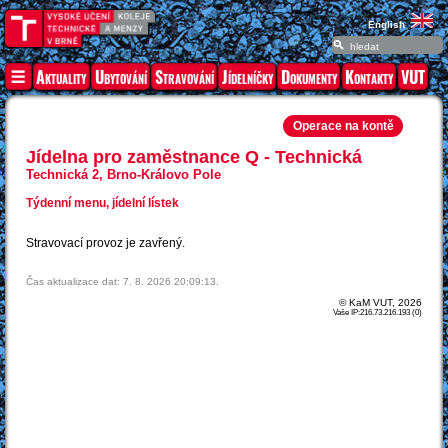
English
Aktuality
Ubytování
Stravování
Jídelníčky
Dokumenty
Kontakty
VUT
Operace na kontě
Jídelna pro zaměstnance Q - Technická
Technická 2, Brno-Královo Pole
Týdenní menu, jídelní lístek
Stravovací provoz je zavřený.
Čas aktualizace dat: 7. 8. 2026 20:09:13.
© KaM VUT, 2026
Vaše IP:216.73.216.193 (0)