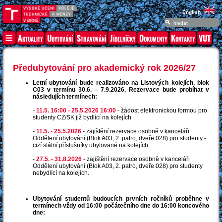
English
Aktuality
Ubytování
Stravování
Jídelníčky
Dokumenty
Kontakty
VUT
Předubytování pro akademický rok 2026/27
Letní ubytování bude realizováno na Listových kolejích, blok
C03 v termínu 30.6. – 7.9.2026. Rezervace bude probíhat v
následujích termínech:
-
11.5. 16:00 - 25.5.2026 16:00
- žádost elektronickou formou pro
studenty CZ/SK již bydlící na kolejích
-
11.5. - 25.5.2026
- zajištění rezervace osobně v kanceláři
Oddělení ubytování (Blok A03, 2. patro, dveře 028) pro studenty -
cizí státní příslušníky ubytované na kolejích
-
27.5. - 31.8.2026
- zajištění rezervace osobně v kanceláři
Oddělení ubytování (Blok A03, 2. patro, dveře 028) pro studenty
nebydlící na kolejích.
Ubytování studentů budoucích prvních ročníků proběhne v
termínech vždy od 16:00 počátečního dne do 16:00 koncového
dne: