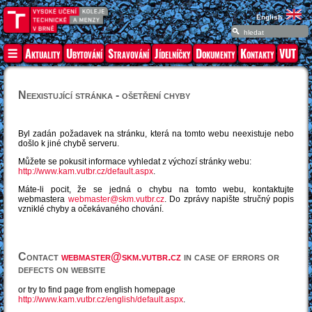
English
Aktuality
Ubytování
Stravování
Jídelníčky
Dokumenty
Kontakty
VUT
Neexistující stránka - ošetření chyby
Byl zadán požadavek na stránku, která na tomto webu neexistuje nebo
došlo k jiné chybě serveru.
Můžete se pokusit informace vyhledat z výchozí stránky webu:
http://www.kam.vutbr.cz/default.aspx
.
Máte-li pocit, že se jedná o chybu na tomto webu, kontaktujte
webmastera
webmaster@skm.vutbr.cz
. Do zprávy napište stručný popis
vzniklé chyby a očekávaného chování.
Contact
webmaster@skm.vutbr.cz
in case of errors or
defects on website
or try to find page from english homepage
http://www.kam.vutbr.cz/english/default.aspx
.