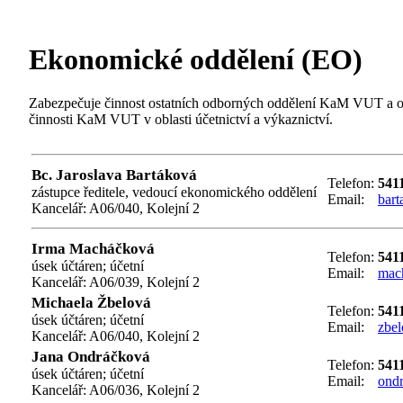
Ekonomické oddělení (EO)
Zabezpečuje činnost ostatních odborných oddělení KaM VUT a orga
činnosti KaM VUT v oblasti účetnictví a výkaznictví.
Bc. Jaroslava Bartáková
Telefon:
541
zástupce ředitele, vedoucí ekonomického oddělení
Email:
bar
Kancelář: A06/040, Kolejní 2
Irma Macháčková
Telefon:
541
úsek účtáren; účetní
Email:
mac
Kancelář: A06/039, Kolejní 2
Michaela Žbelová
Telefon:
541
úsek účtáren; účetní
Email:
zbe
Kancelář: A06/040, Kolejní 2
Jana Ondráčková
Telefon:
541
úsek účtáren; účetní
Email:
ond
Kancelář: A06/036, Kolejní 2