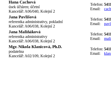
Hana Cachová
Telefon:
541
úsek účtáren; účetní
Email:
cac
Kancelář: A06/040, Kolejní 2
Jana Pavlišová
Telefon:
541
referentka administrativy, pokladní
Email:
pav
Kancelář: A06/038, Kolejní 2
Jana Maliňáková
Telefon:
541
referentka administrativy
Email:
mal
Kancelář: A06/038, Kolejní 2
Mgr. Nikola Klanicová, Ph.D.
Telefon:
541
podatelna
Email:
klan
Kancelář: A02/109, Kolejní 2